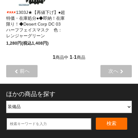
1303J★【再値下げ】●超
特価・在庫処分●◆即納！在庫
限り！◆Desert Corp DC 03
ハーフフェイスマスク 色：
レンジャーグリーン
1,280円(税込1,408円)
1
1
1
商品中
-
商品
前へ
次へ
ほかの商品を探す
検索