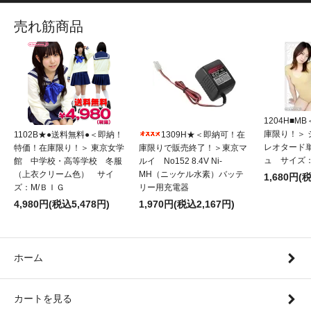
売れ筋商品
1204H■
庫限り！＞
1102B★●送料無料●＜即納！
1309H★＜即納可！在
レオタード
特価！在庫限り！＞ 東京女学
庫限りで販売終了！＞東京マ
ュ サイズ：
館 中学校・高等学校 冬服
ルイ No152 8.4V Ni-
（上衣クリーム色） サイ
MH（ニッケル水素）バッテ
1,680円(
ズ：M/ＢＩＧ
リー用充電器
4,980円(税込5,478円)
1,970円(税込2,167円)
ホーム
カートを見る