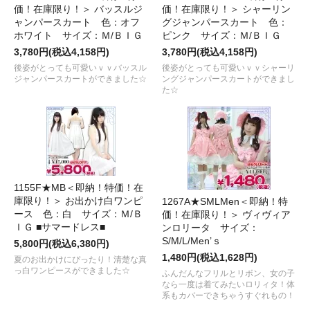
価！在庫限り！＞ バッスルジ
価！在庫限り！＞ シャーリン
ャンパースカート 色：オフ
グジャンパースカート 色：
ホワイト サイズ：Ｍ/ＢＩＧ
ピンク サイズ：Ｍ/ＢＩＧ
3,780円(税込4,158円)
3,780円(税込4,158円)
後姿がとっても可愛いｖｖバッスル
後姿がとっても可愛いｖｖシャーリ
ジャンパースカートができました☆
ングジャンパースカートができまし
た☆
1155F★MB＜即納！特価！在
庫限り！＞ お出かけ白ワンピ
1267A★SMLMen＜即納！特
ース 色：白 サイズ：Ｍ/Ｂ
価！在庫限り！＞ ヴィヴィア
ＩＧ ■サマードレス■
ンロリータ サイズ：
S/M/L/Men’ｓ
5,800円(税込6,380円)
1,480円(税込1,628円)
夏のお出かけにぴったり！清楚な真
っ白ワンピースができました☆
ふんだんなフリルとリボン、女の子
なら一度は着てみたいロリィタ！体
系もカバーできちゃうすぐれもの！