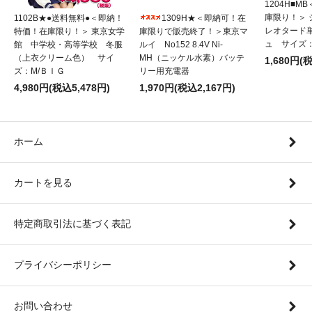
1204H■
庫限り！＞
1102B★●送料無料●＜即納！
1309H★＜即納可！在
レオタード
特価！在庫限り！＞ 東京女学
庫限りで販売終了！＞東京マ
ュ サイズ：
館 中学校・高等学校 冬服
ルイ No152 8.4V Ni-
（上衣クリーム色） サイ
MH（ニッケル水素）バッテ
1,680円(
ズ：M/ＢＩＧ
リー用充電器
4,980円(税込5,478円)
1,970円(税込2,167円)
ホーム
カートを見る
特定商取引法に基づく表記
プライバシーポリシー
お問い合わせ