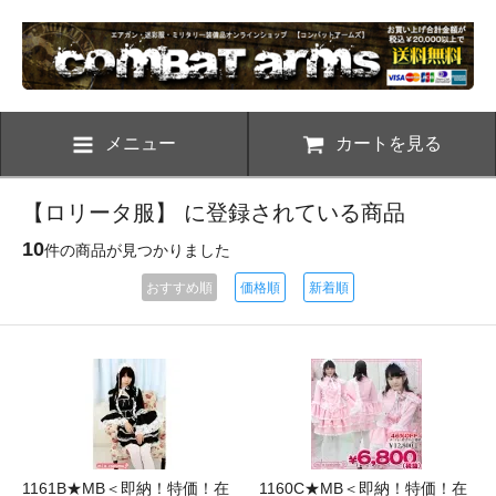
メニュー
カートを見る
【ロリータ服】 に登録されている商品
10
件の商品が見つかりました
おすすめ順
価格順
新着順
1161B★MB＜即納！特価！在
1160C★MB＜即納！特価！在