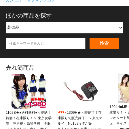
ほかの商品を探す
検索
売れ筋商品
1204H■
庫限り！＞
1102B★●送料無料●＜即納！
1309H★＜即納可！在
レオタード
特価！在庫限り！＞ 東京女学
庫限りで販売終了！＞東京マ
ュ サイズ：
館 中学校・高等学校 冬服
ルイ No152 8.4V Ni-
（上衣クリーム色） サイ
MH（ニッケル水素）バッテ