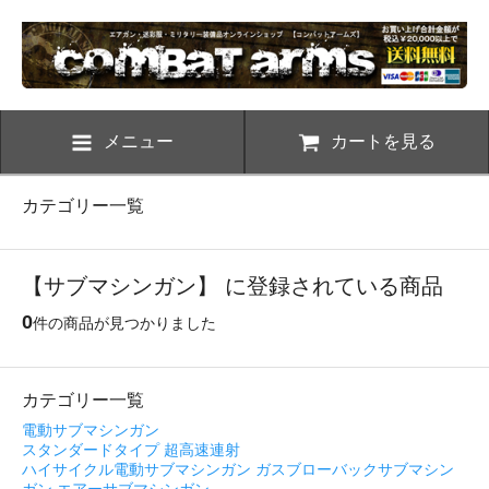
メニュー
カートを見る
カテゴリー一覧
【サブマシンガン】 に登録されている商品
0
件の商品が見つかりました
カテゴリー一覧
電動サブマシンガン
スタンダードタイプ
超高速連射
ハイサイクル電動サブマシンガン
ガスブローバックサブマシン
ガン
エアーサブマシンガン