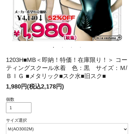
1203H■MB＜即納！特価！在庫限り！＞ コー
ティングスクール水着 色：黒 サイズ：Ｍ/
ＢＩＧ ■メタリック■スク水■旧スク■
1,980円(税込2,178円)
個数
サイズ選択