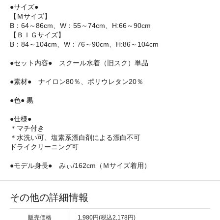
●サイズ●
【Ｍサイズ】
B：64～86cm、W：55～74cm、H:66～90cm
【ＢＩＧサイズ】
B：84～104cm、W：76～90cm、H:86～104cm
●セット内容● スクール水着（旧スク）単品
●素材● ナイロン80％、ポリウレタン20％
●色● 黒
●仕様●
＊マチ付き
＊水洗い可、塩素系漂白剤による漂白不可
ドライクリーニング可
●モデル身長● みぃ/162cm（Ｍサイズ着用）
その他の詳細情報
販売価格
1,980円(税込2,178円)