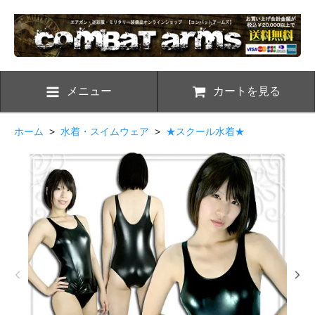
メニュー
カートを見る
ホーム
>
水着・スイムウェア
>
★スクール水着★