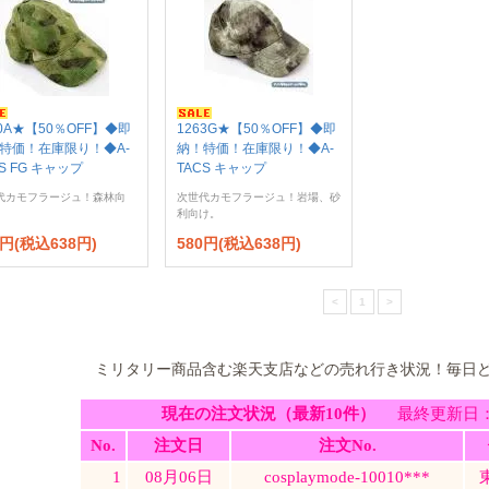
60A★【50％OFF】◆即
1263G★【50％OFF】◆即
特価！在庫限り！◆A-
納！特価！在庫限り！◆A-
CS FG キャップ
TACS キャップ
代カモフラージュ！森林向
次世代カモフラージュ！岩場、砂
利向け。
0円(税込638円)
580円(税込638円)
<
1
>
ミリタリー商品含む楽天支店などの売れ行き状況！毎日