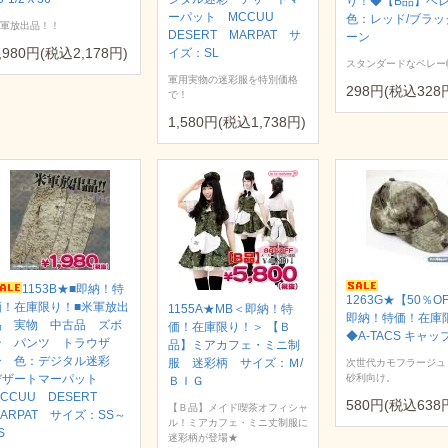
り！◆【B品】ベ
ーパット MCCUU
色：レッド/ブラッ
軍放出品！！
DESERT MARPAT サ
ーン
,980円(税込2,178円)
イズ：SL
スタンダードなベレー
軍用実物の迷彩服を特別価格
298円(税込328
で！
1,580円(税込1,738円)
1153B★■即納！特
1263G★【50％O
価！在庫限り！■米軍放出
1155A★MB＜即納！特
即納！特価！在庫
品 実物 中古品 ズボ
価！在庫限り！＞ 【Ｂ
◆A-TACS キャッ
ン パンツ トラウザ
品】ミアカフェ・ミニ制
ー 色：デジタル迷彩
服 迷彩柄 サイズ：Ｍ/
次世代カモフラージュ
デザートマーパット
砂利向け。
ＢＩＧ
CCUU DESERT
580円(税込638
【Ｂ品】メイド喫茶オフィシャ
ARPAT サイズ：SS～
ル！ミアカフェ・ミニ丈制服に
S
迷彩柄が登場★