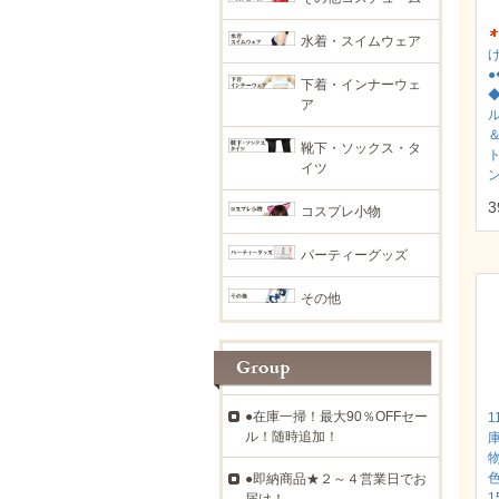
水着・スイムウェア
下着・インナーウェ
◆
ア
靴下・ソックス・タ
イツ
3
コスプレ小物
パーティーグッズ
その他
●在庫一掃！最大90％OFFセー
1
ル！随時追加！
●即納商品★２～４営業日でお
1
届け！