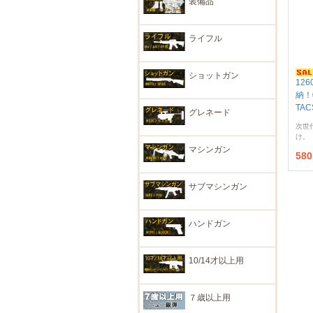
装備品
ライフル
ショットガン
12
納！
TA
グレネード
次世
け。
マシンガン
58
サブマシンガン
ハンドガン
10/14才以上用
７歳以上用