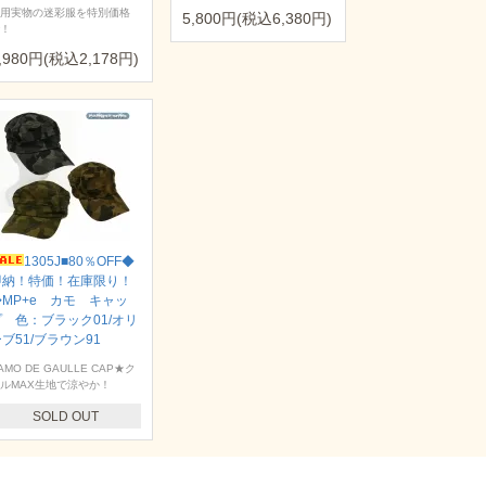
用実物の迷彩服を特別価格
5,800円(税込6,380円)
！
,980円(税込2,178円)
1305J■80％OFF◆
即納！特価！在庫限り！
◆MP+e カモ キャッ
プ 色：ブラック01/オリ
ブ51/ブラウン91
AMO DE GAULLE CAP★ク
ルMAX生地で涼やか！
SOLD OUT