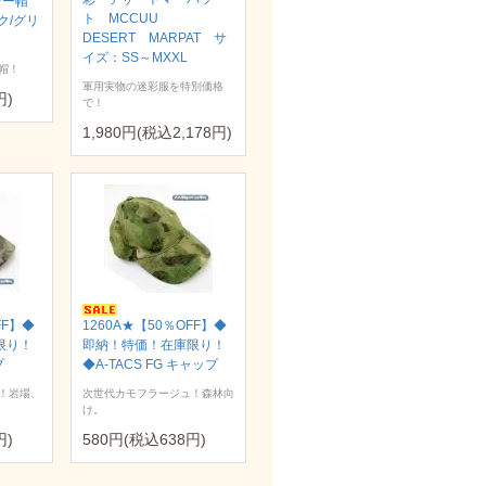
レー帽
ト MCCUU
ク/グリ
DESERT MARPAT サ
イズ：SS～MXXL
帽！
軍用実物の迷彩服を特別価格
円)
で！
1,980円(税込2,178円)
FF】◆
1260A★【50％OFF】◆
限り！
即納！特価！在庫限り！
プ
◆A-TACS FG キャップ
！岩場、
次世代カモフラージュ！森林向
け。
円)
580円(税込638円)