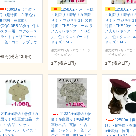
1303J★【再値下
1258A▲＜お一人様
1258A▲＜
げ】●超特価・在庫処分
１足限り！即納！在庫限
１足限り！即納！
●◆即納！在庫限り！
り！＞ マジキチ１円の超
り！＞ マジキチ１
[CQC SERPAタイプ] ホ
特価・TKF 50デニール ラ
特価・TKF 50デニ
ルスター用 マグケース
メ入りレギンス １０分
メ入りレギンス 
＆ライトキャリアーセッ
丈 色：クロ×ゴールド
丈 色：クロ×シ
ト 色：コヨーテブラウ
サイズ：Ｍ～Ｌ
サイズ：Ｍ～Ｌ
ン
淑女のエレガンスなイメージ、
淑女のエレガンスなイ
10分丈レギンス。
10分丈レギンス。
98円(税込438円)
1円(税込1円)
1円(税込1円)
121B★■即納！特価！在
1133B★■即納！特
庫限り！■米軍放出品 実
価！在庫限り！■B品■米
1250D■【
物 中古品 シャツ
軍放出品 実物 中古
げ】●超特価・在
色：キャメル サイズ：
品 ジャケット 色：デ
●◆即納！特価！
5-1/2Ｘ36
ジタル迷彩 デザートマ