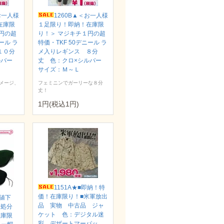
お一人様
1260B▲＜お一人様
在庫限
１足限り！即納！在庫限
円の超
り！＞ マジキチ１円の超
ール ラ
特価・TKF 50デニール ラ
１０分
メ入りレギンス ８分
ルバー
丈 色：クロ×シルバー
サイズ：Ｍ～Ｌ
メージ、
フェミニンでガーリーな８分
丈！
1円(税込1円)
1151A★■即納！特
価！在庫限り！■米軍放出
再値下
品 実物 中古品 ジャ
庫処分
ケット 色：デジタル迷
在庫限
彩 デザートマーパッ