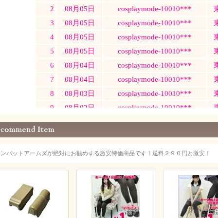
コンバットアームズが絶対にお勧めする激安特価商品です！送料２９０円と激安！