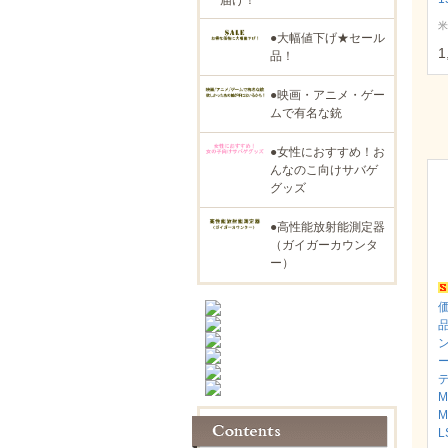
米
●大幅値下げ★セール
1
品！
●映画・アニメ・ゲー
ムで有名な銃
●女性におすすめ！お
んなのこ向けサバゲ
グッズ
●高性能放射能測定器
（ガイガーカウンタ
ー）
M
M
L