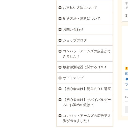
軍
お支払い方法について
で
1
配送方法・送料について
お問い合わせ
ショップブログ
コンバットアームズの広告がで
きました！
放射線測定器に関するＱ＆Ａ
サイトマップ
【初心者向け】簡単ＢＤＵ講座
ー
C
【初心者向け】サバイバルゲー
ー
ムにお勧めの銃は？
コンバットアームズの広告第２
弾が出来ました！