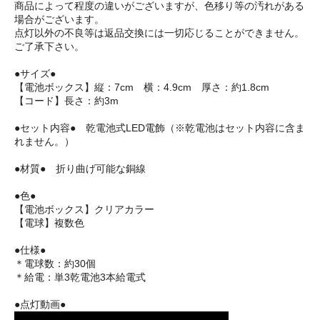
商品によって程度の違いがございますが、色移り等の汚れがある
場合がございます。
点灯以外の不良等は返品交換には一切応じることができません。
ご了承下さい。
●サイズ●
【電池ボックス】縦：7cm 横：4.9cm 厚さ：約1.8cm
【コード】長さ：約3m
●セット内容● 乾電池式LED電飾（※乾電池はセット内容に含ま
れません。）
●材質● 折り曲げ可能な銅線
●色●
【電池ボックス】クリアカラー
【電球】複数色
●仕様●
＊電球数：約30個
＊給電：単3乾電池3本給電式
●点灯動画●