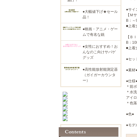
●サイ
●大幅値下げ★セール
【Ｍサ
品！
B：～9
■上着
●映画・アニメ・ゲー
ムで有名な銃
【ＢＩ
B：10
●女性におすすめ！お
■上着
んなのこ向けサバゲ
グッズ
●セッ
●高性能放射能測定器
●素材
（ガイガーカウンタ
ー）
●仕様
＊前ボ
＊水洗
アイロ
＊色落
●色●
●モデ