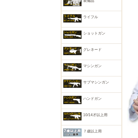
装備品
ライフル
ショットガン
グレネード
マシンガン
サブマシンガン
ハンドガン
10/14才以上用
７歳以上用