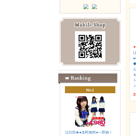
◆
No.1
3
1102B★●送料無料●＜即納！