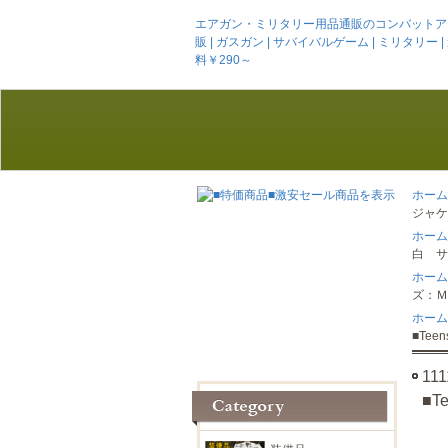
エアガン・ミリタリー用品通販のコンバットアームズ
販 | ガスガン | サバイバルゲーム | ミリタリー | 迷彩服
料￥290～
ホーム
ジャケ
ホーム
白 サイ
ホーム
ズ：Ｍ/
ホーム
■Tee
1
■T