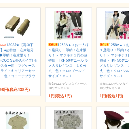
1303J★【再値下
1258A▲＜お一人様
1258A▲＜
げ】●超特価・在庫処分
１足限り！即納！在庫限
１足限り！即納！
●◆即納！在庫限り！
り！＞ マジキチ１円の超
り！＞ マジキチ１
[CQC SERPAタイプ] ホ
特価・TKF 50デニール ラ
特価・TKF 50デニ
ルスター用 マグケース
メ入りレギンス １０分
メ入りレギンス 
＆ライトキャリアーセッ
丈 色：クロ×ゴールド
丈 色：クロ×シ
ト 色：コヨーテブラウ
サイズ：Ｍ～Ｌ
サイズ：Ｍ～Ｌ
ン
淑女のエレガンスなイメージ、
淑女のエレガンスなイ
10分丈レギンス。
10分丈レギンス。
98円(税込438円)
1円(税込1円)
1円(税込1円)