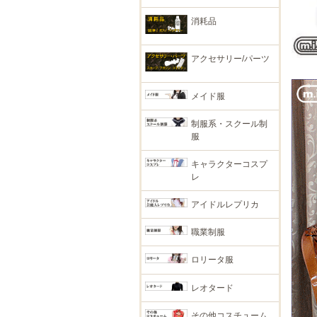
消耗品
アクセサリー/パーツ
メイド服
制服系・スクール制
服
キャラクターコスプ
レ
アイドルレプリカ
職業制服
ロリータ服
レオタード
その他コスチューム