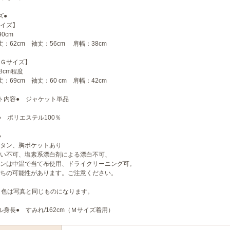
ズ●
イズ】
0cm
丈：62cm 袖丈：56cm 肩幅：38cm
Ｇサイズ】
8cm程度
丈：69cm 袖丈：60 cm 肩幅：42cm
ト内容● ジャケット単品
● ポリエステル100％
●
タン、胸ポケットあり
い不可、塩素系漂白剤による漂白不可、
ンは中温で当て布使用、ドライクリーニング可。
ちの可能性があります。ご注意ください。
 色は写真と同じものになります。
ル身長● すみれ/162cm（Ｍサイズ着用）