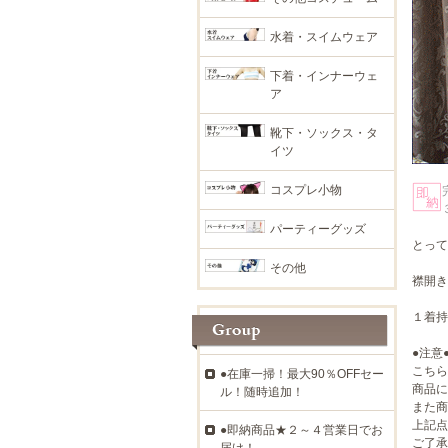
水着・スイムウェア
下着・インナーウェ
ア
靴下・ソックス・タ
イツ
コスプレ小物
パーティーグッズ
とって
その他
襟開き
１着持
●注意
こちら
●在庫一掃！最大90％OFFセー
商品に
ル！随時追加！
また商
上記点
●即納商品★２～４営業日でお
ご了承
届け！