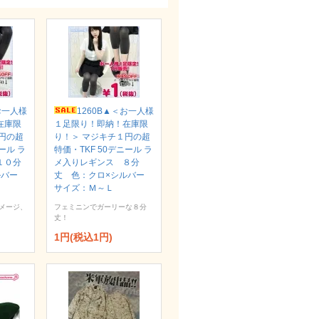
お一人様
1260B▲＜お一人様
在庫限
１足限り！即納！在庫限
円の超
り！＞ マジキチ１円の超
ール ラ
特価・TKF 50デニール ラ
１０分
メ入りレギンス ８分
ルバー
丈 色：クロ×シルバー
サイズ：Ｍ～Ｌ
メージ、
フェミニンでガーリーな８分
丈！
1円(税込1円)