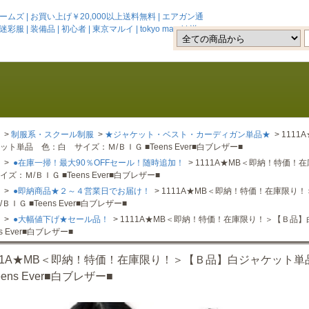
 | お買い上げ￥20,000以上送料無料 | エアガン通
 | 装備品 | 初心者 | 東京マルイ | tokyo marui | 送
>
制服系・スクール制服
>
★ジャケット・ベスト・カーディガン単品★
> 111
ット単品 色：白 サイズ：Ｍ/ＢＩＧ ■Teens Ever■白ブレザー■
>
●在庫一掃！最大90％OFFセール！随時追加！
> 1111A★MB＜即納！特価
ズ：Ｍ/ＢＩＧ ■Teens Ever■白ブレザー■
>
●即納商品★２～４営業日でお届け！
> 1111A★MB＜即納！特価！在庫限
ＢＩＧ ■Teens Ever■白ブレザー■
>
●大幅値下げ★セール品！
> 1111A★MB＜即納！特価！在庫限り！＞【Ｂ品
ns Ever■白ブレザー■
111A★MB＜即納！特価！在庫限り！＞【Ｂ品】白ジャケット単
eens Ever■白ブレザー■