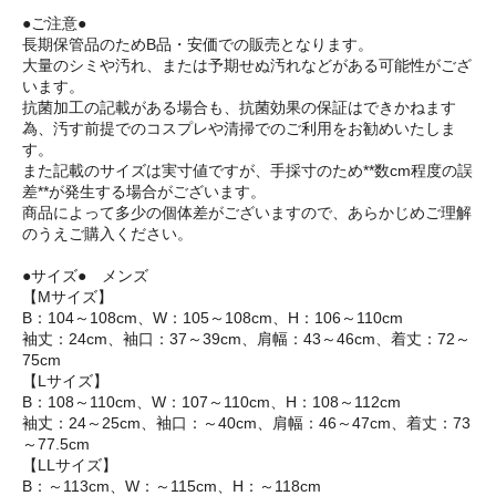
●ご注意●
長期保管品のためB品・安価での販売となります。
大量のシミや汚れ、または予期せぬ汚れなどがある可能性がござ
います。
抗菌加工の記載がある場合も、抗菌効果の保証はできかねます
為、汚す前提でのコスプレや清掃でのご利用をお勧めいたしま
す。
また記載のサイズは実寸値ですが、手採寸のため**数cm程度の誤
差**が発生する場合がございます。
商品によって多少の個体差がございますので、あらかじめご理解
のうえご購入ください。
●サイズ● メンズ
【Mサイズ】
B：104～108cm、W：105～108cm、H：106～110cm
袖丈：24cm、袖口：37～39cm、肩幅：43～46cm、着丈：72～
75cm
【Lサイズ】
B：108～110cm、W：107～110cm、H：108～112cm
袖丈：24～25cm、袖口：～40cm、肩幅：46～47cm、着丈：73
～77.5cm
【LLサイズ】
B：～113cm、W：～115cm、H：～118cm