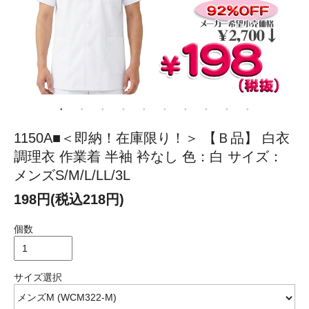
1150A■＜即納！在庫限り！＞ 【Ｂ品】 白衣
調理衣 作業着 半袖 衿なし 色：白 サイズ：
メンズS/M/L/LL/3L
198円(税込218円)
個数
サイズ選択