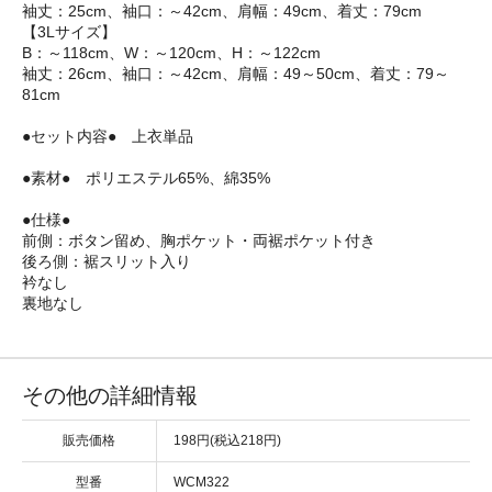
袖丈：25cm、袖口：～42cm、肩幅：49cm、着丈：79cm
【3Lサイズ】
B：～118cm、W：～120cm、H：～122cm
袖丈：26cm、袖口：～42cm、肩幅：49～50cm、着丈：79～
81cm
●セット内容● 上衣単品
●素材● ポリエステル65%、綿35%
●仕様●
前側：ボタン留め、胸ポケット・両裾ポケット付き
後ろ側：裾スリット入り
衿なし
裏地なし
その他の詳細情報
販売価格
198円(税込218円)
型番
WCM322