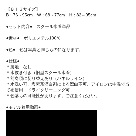
【ＢＩＧサイズ】
B：76～95cm W：68～77cm H：82～95cm
●セット内容● スクール水着単品
●素材● ポリエステル100％
●色● 色は写真と同じものになります。
●仕様●
＊裏地：なし
＊水抜き付き（旧型スクール水着）
＊前身頃に切り替えあり（パネルライン）
＊水洗い可、塩素系漂白剤による漂白不可、アイロンは中温で当
て布使用、ドライクリーニング可
＊色落ちの可能性があります。ご注意ください。
●モデル着用動画●