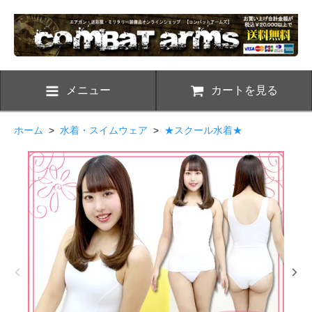
メニュー
カートを見る
ホーム
>
水着・スイムウェア
>
★スクール水着★