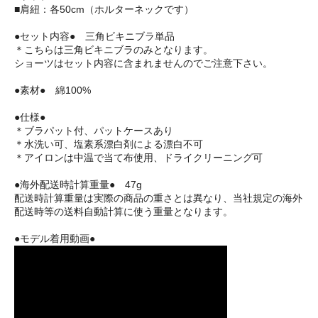
■肩紐：各50cm（ホルターネックです）
●セット内容● 三角ビキニブラ単品
＊こちらは三角ビキニブラのみとなります。
ショーツはセット内容に含まれませんのでご注意下さい。
●素材● 綿100%
●仕様●
＊ブラパット付、パットケースあり
＊水洗い可、塩素系漂白剤による漂白不可
＊アイロンは中温で当て布使用、ドライクリーニング可
●海外配送時計算重量● 47g
配送時計算重量は実際の商品の重さとは異なり、当社規定の海外
配送時等の送料自動計算に使う重量となります。
●モデル着用動画●