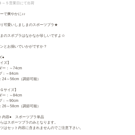
３～５営業日にて出荷
ーで爽やかに♪♪
り可愛いしましまのスポーツブラ★
まのスポブラはなかなか珍しいですよ☆
ンとお揃いでいかがですか？
ズ●
イズ】
ダー：～74cm
プ：～84cm
：24～56cm（調節可能）
Ｇサイズ】
ダー：～84cm
プ：～90cm
：26～58cm（調節可能）
ト内容● スポーツブラ単品
らはスポーツブラのみとなります。
ツはセット内容に含まれませんのでご注意下さい。