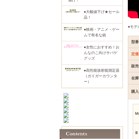
●大幅値下げ★セール
品！
●モデ
●映画・アニメ・ゲー
ムで有名な銃
型番
●女性におすすめ！お
んなのこ向けサバゲ
定価
グッズ
販売
●高性能放射能測定器
（ガイガーカウンタ
在庫
ー）
購入
Ｍ
Ｂ