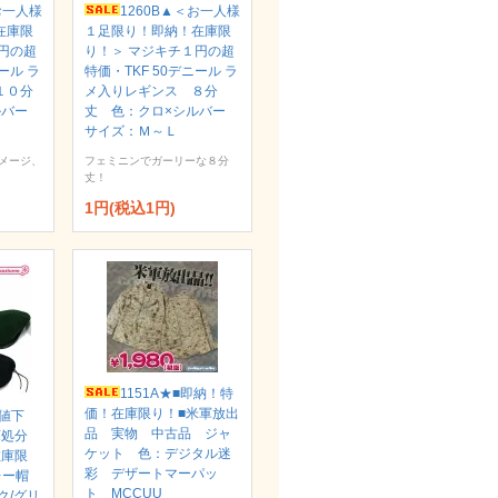
お一人様
1260B▲＜お一人様
在庫限
１足限り！即納！在庫限
円の超
り！＞ マジキチ１円の超
ール ラ
特価・TKF 50デニール ラ
１０分
メ入りレギンス ８分
ルバー
丈 色：クロ×シルバー
サイズ：Ｍ～Ｌ
メージ、
フェミニンでガーリーな８分
丈！
1円(税込1円)
1151A★■即納！特
価！在庫限り！■米軍放出
再値下
品 実物 中古品 ジャ
庫処分
ケット 色：デジタル迷
在庫限
彩 デザートマーパッ
レー帽
ト MCCUU
ク/グリ