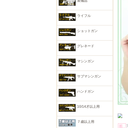
装備品
ライフル
ショットガン
グレネード
マシンガン
サブマシンガン
ハンドガン
10/14才以上用
７歳以上用