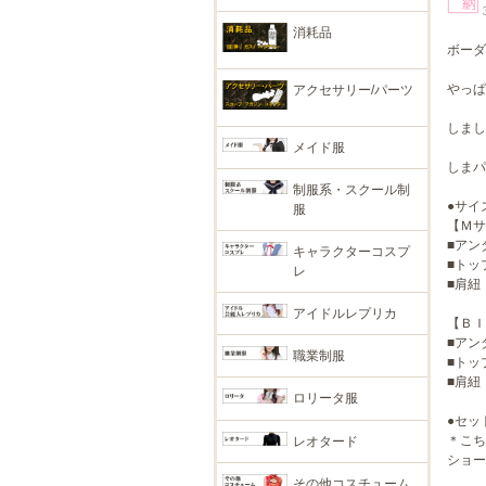
消耗品
ボーダ
やっぱ
アクセサリー/パーツ
しまし
メイド服
しまパ
制服系・スクール制
●サイ
服
【Ｍサ
■アン
キャラクターコスプ
■トッ
レ
■肩紐
アイドルレプリカ
【ＢＩ
■アン
職業制服
■トッ
■肩紐
ロリータ服
●セッ
＊こち
レオタード
ショー
その他コスチューム