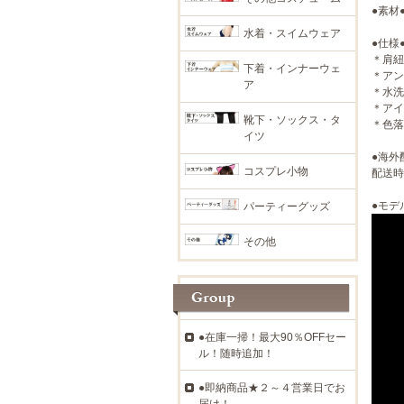
●素材
水着・スイムウェア
●仕様
＊肩紐
下着・インナーウェ
＊アン
ア
＊水洗
＊アイ
靴下・ソックス・タ
＊色落
イツ
●海外
コスプレ小物
配送時
●モデ
パーティーグッズ
その他
●在庫一掃！最大90％OFFセー
ル！随時追加！
●即納商品★２～４営業日でお
届け！