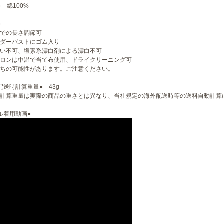
● 綿100%
●
での長さ調節可
ダーバストにゴム入り
い不可、塩素系漂白剤による漂白不可
ロンは中温で当て布使用、ドライクリーニング可
ちの可能性があります。ご注意ください。
配送時計算重量● 43g
計算重量は実際の商品の重さとは異なり、当社規定の海外配送時等の送料自動計算
ル着用動画●