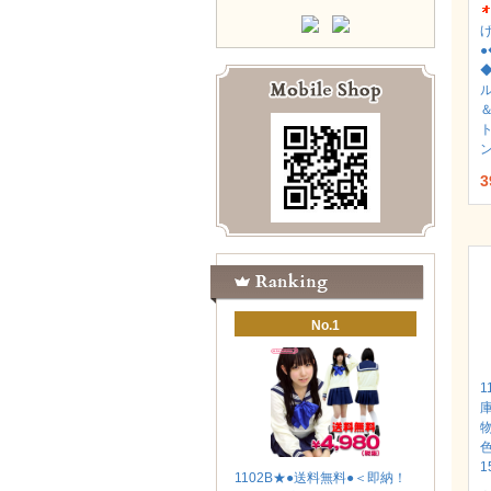
◆
3
No.1
1
1
1102B★●送料無料●＜即納！