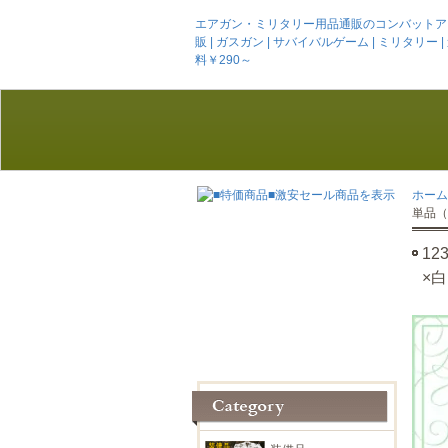
エアガン・ミリタリー用品通販のコンバットアームズ
販 | ガスガン | サバイバルゲーム | ミリタリー | 迷彩服
料￥290～
ホーム
単品（
1
×白