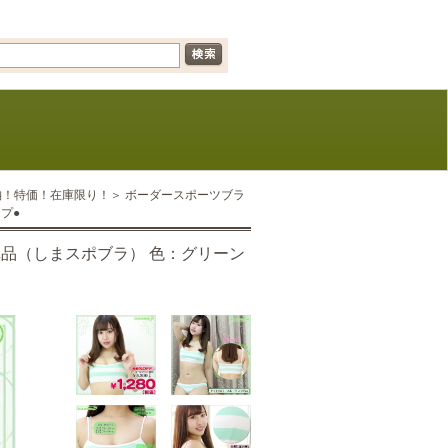
＜即納！特価！在庫限り！＞ ボーダースポーツブラ
プ●
単品（しまスポブラ） 色：グリーン