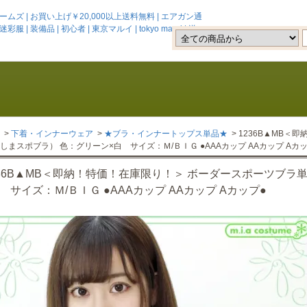
 | お買い上げ￥20,000以上送料無料 | エアガン通
 | 装備品 | 初心者 | 東京マルイ | tokyo marui | 送
>
下着・インナーウェア
>
★ブラ・インナートップス単品★
> 1236B▲MB
しまスポブラ） 色：グリーン×白 サイズ：Ｍ/ＢＩＧ ●AAAカップ AAカップ Aカッ
236B▲MB＜即納！特価！在庫限り！＞ ボーダースポーツブラ
 サイズ：Ｍ/ＢＩＧ ●AAAカップ AAカップ Aカップ●