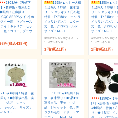
1303J★【再値下
1258A▲＜お一人様
1258A▲＜
げ】●超特価・在庫処分
１足限り！即納！在庫限
１足限り！即納！
●◆即納！在庫限り！
り！＞ マジキチ１円の超
り！＞ マジキチ１
[CQC SERPAタイプ] ホ
特価・TKF 50デニール ラ
特価・TKF 50デニ
ルスター用 マグケース
メ入りレギンス １０分
メ入りレギンス 
＆ライトキャリアーセッ
丈 色：クロ×ゴールド
丈 色：クロ×シ
ト 色：コヨーテブラウ
サイズ：Ｍ～Ｌ
サイズ：Ｍ～Ｌ
ン
淑女のエレガンスなイメージ、
淑女のエレガンスなイ
10分丈レギンス。
10分丈レギンス。
98円(税込438円)
1円(税込1円)
1円(税込1円)
121B★■即納！特価！在
1133B★■即納！特
庫限り！■米軍放出品 実
価！在庫限り！■B品■米
1250D■【
物 中古品 シャツ
軍放出品 実物 中古
げ】●超特価・在
色：キャメル サイズ：
品 ジャケット 色：デ
●◆即納！特価！
5-1/2Ｘ36
ジタル迷彩 デザートマ
り！◆【B品】ベ
ーパット MCCUU
色：レッド/ブラッ