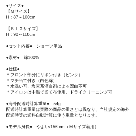
●サイズ●
【Ｍサイズ】
H：87～100cm
【ＢＩＧサイズ】
H：90～110cm
●セット内容● ショーツ単品
●素材● 綿100%
●仕様●
＊フロント部分にリボン付き（ピンク）
＊マチ当て付き（白色綿）
＊水洗い可、塩素系漂白剤による漂白不可
＊アイロンは中温で当て布使用、ドライクリーニング可
●海外配送時計算重量● 54g
配送時計算重量は実際の商品の重さとは異なり、当社規定の海外
配送時等の送料自動計算に使う重量となります。
●モデル身長● やよい/156 cm（Ｍサイズ着用）