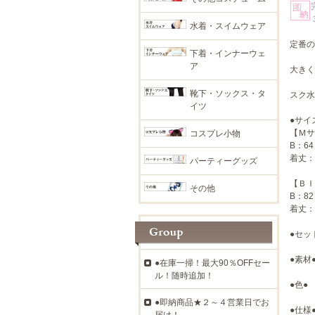
水着・スイムウェア
定番の
下着・インナーウェ
ア
大きく
靴下・ソックス・タ
スク水
イツ
●サイ
【Ｍサ
コスプレ小物
B：64
着丈：
パーティーグッズ
【ＢＩ
その他
B：82
着丈：
●セッ
●素材
●在庫一掃！最大90％OFFセー
ル！随時追加！
●色●
●即納商品★２～４営業日でお
●仕様
届け！