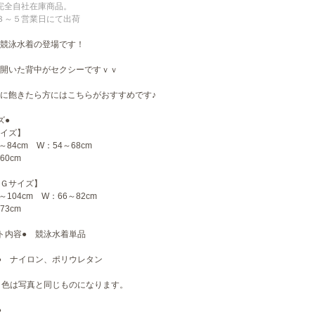
完全自社在庫商品。
３～５営業日にて出荷
競泳水着の登場です！
開いた背中がセクシーですｖｖ
に飽きたら方にはこちらがおすすめです♪
ズ●
イズ】
～84cm W：54～68cm
60cm
Ｇサイズ】
～104cm W：66～82cm
73cm
ト内容● 競泳水着単品
● ナイロン、ポリウレタン
 色は写真と同じものになります。
●