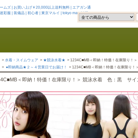
 | お買い上げ￥20,000以上送料無料 | エアガン通
 | 装備品 | 初心者 | 東京マルイ | tokyo marui | 送
>
水着・スイムウェア
>
★競泳水着★
> 1234C■MB＜即納！特価！在庫限り！
>
●即納商品★２～４営業日でお届け！
> 1234C■MB＜即納！特価！在庫限り
234C■MB＜即納！特価！在庫限り！＞ 競泳水着 色：黒 サイ