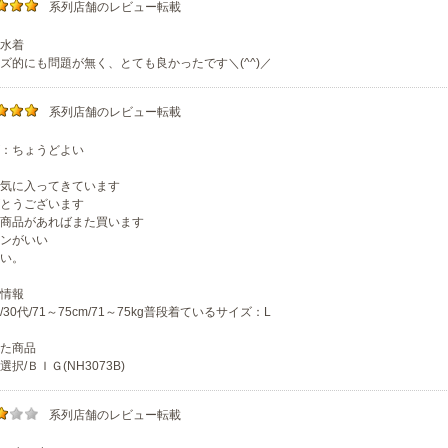
系列店舗のレビュー転載
水着
ズ的にも問題が無く、とても良かったです＼(^^)／
系列店舗のレビュー転載
：ちょうどよい
気に入ってきています
とうございます
商品があればまた買います
ンがいい
い。
情報
/30代/71～75cm/71～75kg普段着ているサイズ：L
た商品
択/ＢＩＧ(NH3073B)
系列店舗のレビュー転載