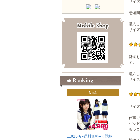
サイズ
急遽間
購入し
サイズ選
発送も
す。
購入し
サイズ選
No.1
サイズ
仕事で
パッド
もっと
1102B★●送料無料●＜即納！