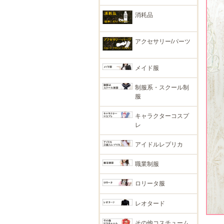
消耗品
アクセサリー/パーツ
メイド服
制服系・スクール制
服
キャラクターコスプ
レ
アイドルレプリカ
職業制服
ロリータ服
レオタード
その他コスチューム