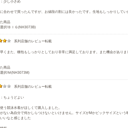
：少し小さめ
に合わせで買ったんですが、お値段の割には良かったです。生地もしっかりしてい
た商品
択/ＢＩＧ(NH3073B)
系列店舗のレビュー転載
早くまた、梱包もしっかりとしており非常に満足しております。また機会がありま
た商品
択/Ｍ(NH3073M)
系列店舗のレビュー転載
：ちょうどよい
使う競泳水着がほしくて購入しました。
がない為自分で何かしらつけないといけません。サイズがMかビックサイズという曖昧
いいなと感じました