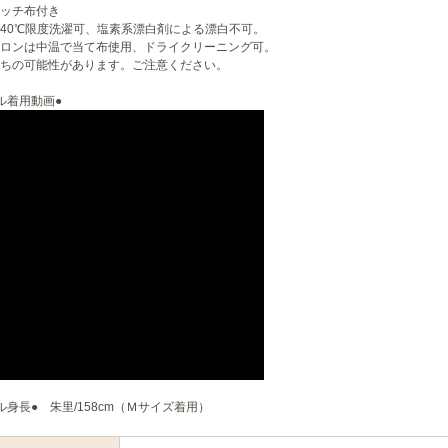
ッチ布付き
40℃限度洗濯可、塩素系漂白剤による漂白不可。
ロンは中温で当て布使用、ドライクリーニング可。
ちの可能性があります。ご注意ください。
ル着用動画●
ル身長● 朱里/158cm（Ｍサイズ着用）