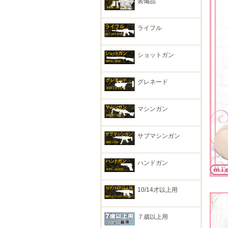
装備品
ライフル
ショットガン
グレネード
マシンガン
サブマシンガン
ハンドガン
10/14才以上用
７歳以上用