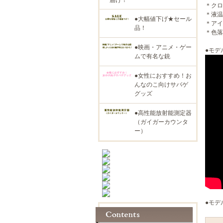
＊クロ
＊液温
●大幅値下げ★セール
＊アイ
品！
＊色落
●映画・アニメ・ゲー
●モデ
ムで有名な銃
●女性におすすめ！お
んなのこ向けサバゲ
グッズ
●高性能放射能測定器
（ガイガーカウンタ
ー）
●モデ