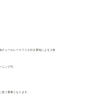
地チュールレースフリル付き裏地による３枚
ーニング可。
に使う重量となります。