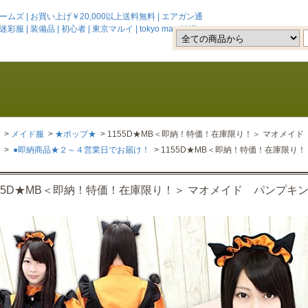
 | お買い上げ￥20,000以上送料無料 | エアガン通
 | 装備品 | 初心者 | 東京マルイ | tokyo marui | 送
>
メイド服
>
★ポップ★
> 1155D★MB＜即納！特価！在庫限り！＞ マオメイ
>
●即納商品★２～４営業日でお届け！
> 1155D★MB＜即納！特価！在庫限り
155D★MB＜即納！特価！在庫限り！＞ マオメイド パンプキ