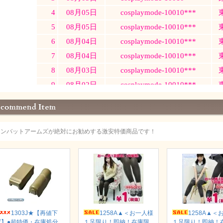
コンバットアームズが絶対にお勧めする激安特価商品です！
1303J★【再値下
1258A▲＜お一人様
1258A▲＜
げ】●超特価・在庫処分
１足限り！即納！在庫限
１足限り！即納！