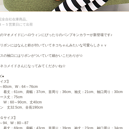
完全自社在庫商品。
３～５営業日にて出荷
のマオメイドにハロウィンにぴったりのパンプキンカラーが新登場です♪
リボンにはなんと鈴が付いていてネコちゃんみたいな可愛らしさｖｖ
スの袖口にはリボンがついていて細かいこだわりが☆
ネコメイドさんになってみてくださいね☆
ズ●
イズ】
～80cm、W：64～76cm
 着丈：61cm、肩幅：37cm、首周り：36cm、袖丈：21cm、袖口周り：30cm
ース丈：75cm
 W：60～90cm、丈40cm
ン 丈32.5cm、全長190cm
Ｇサイズ】
～94、W：80～87
 着丈：69cm、肩幅：43cm、首周り：39cm、袖丈：23cm、袖口周り：34cm