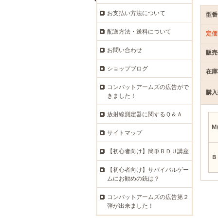
お支払い方法について
型番
配送方法・送料について
定価
お問い合わせ
販売
ショップブログ
在庫
コンバットアームズの広告がで
購入
きました！
放射線測定器に関するＱ＆Ａ
Ｍ
サイトマップ
【初心者向け】簡単ＢＤＵ講座
Ｂ
【初心者向け】サバイバルゲー
ムにお勧めの銃は？
コンバットアームズの広告第２
弾が出来ました！