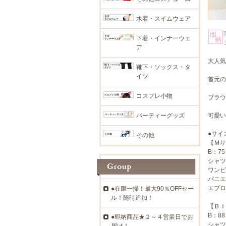
水着・スイムウェア
下着・インナーウェ
ア
大人気
靴下・ソックス・タ
イツ
首元の
コスプレ小物
ブラウ
パーティーグッズ
可愛い
●サイ
その他
【Ｍサ
B：75
シャツ
ワンピ
パニエ
エプロ
●在庫一掃！最大90％OFFセー
ル！随時追加！
【ＢＩ
B：88
●即納商品★２～４営業日でお
シャツ
届け！