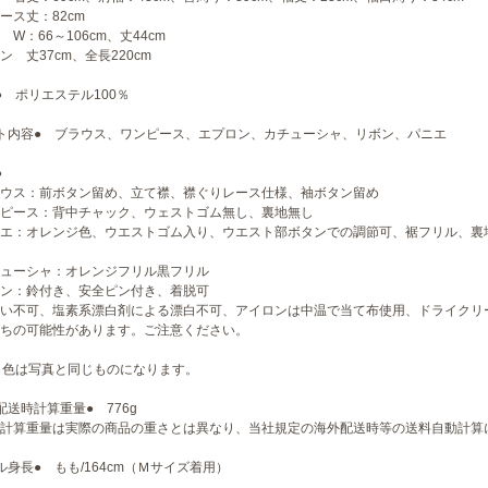
ース丈：82cm
 W：66～106cm、丈44cm
ン 丈37cm、全長220cm
● ポリエステル100％
ト内容● ブラウス、ワンピース、エプロン、カチューシャ、リボン、パニエ
●
ウス：前ボタン留め、立て襟、襟ぐりレース仕様、袖ボタン留め
ピース：背中チャック、ウェストゴム無し、裏地無し
エ：オレンジ色、ウエストゴム入り、ウエスト部ボタンでの調節可、裾フリル、裏
ューシャ：オレンジフリル黒フリル
ン：鈴付き、安全ピン付き、着脱可
い不可、塩素系漂白剤による漂白不可、アイロンは中温で当て布使用、ドライクリ
ちの可能性があります。ご注意ください。
 色は写真と同じものになります。
配送時計算重量● 776g
計算重量は実際の商品の重さとは異なり、当社規定の海外配送時等の送料自動計算
ル身長● もも/164cm（Ｍサイズ着用）