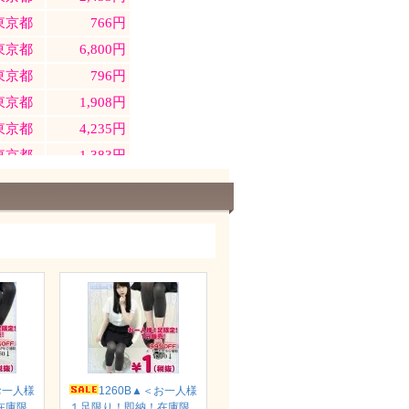
お一人様
1260B▲＜お一人様
在庫限
１足限り！即納！在庫限