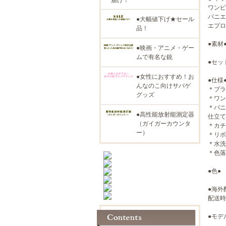
ワンピ
パニエ
●大幅値下げ★セール
エプロ
品！
●素材
●映画・アニメ・ゲー
ムで有名な銃
●セッ
●女性におすすめ！お
●仕様
んなのこ向けサバゲ
＊ブラ
グッズ
＊ワン
＊パニ
●高性能放射能測定器
仕立て
（ガイガーカウンタ
＊カチ
ー）
＊リボ
＊水洗
＊色落
●色●
●海外
配送時
●モデ