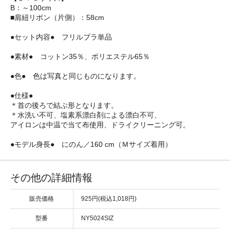
B：～100cm
■肩紐リボン（片側）：58cm
●セット内容● フリルブラ単品
●素材● コットン35％、ポリエステル65％
●色● 色は写真と同じものになります。
●仕様●
＊首の後ろで結ぶ形となります。
＊水洗い不可、塩素系漂白剤による漂白不可、
アイロンは中温で当て布使用、ドライクリーニング可。
●モデル身長● にのん／160 cm（Ｍサイズ着用）
その他の詳細情報
販売価格
925円(税込1,018円)
型番
NY5024SIZ