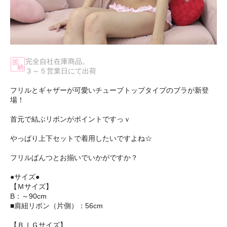
完全自社在庫商品。
３～５営業日にて出荷
フリルとギャザーが可愛いチューブトップタイプのブラが新登
場！
首元で結ぶリボンがポイントですっｖ
やっぱり上下セットで着用したいですよね☆
フリルぱんつとお揃いでいかがですか？
●サイズ●
【Ｍサイズ】
B：～90cm
■肩紐リボン（片側）：56cm
【ＢＩＧサイズ】